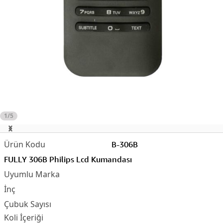
1/5
B-306B
FULLY 306B Philips Lcd Kumandası