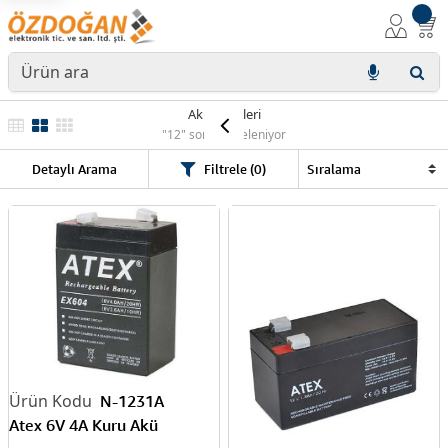
Akü Çeşitleri
"12" sonuç listeleniyor
Detaylı Arama
Filtrele (0)
N-1231A
Atex 6V 4A Kuru Akü