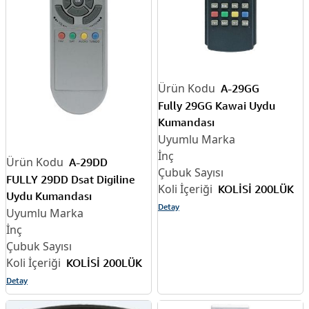
A-29GG
Fully 29GG Kawai Uydu
Kumandası
A-29DD
FULLY 29DD Dsat Digiline
KOLİSİ 200LÜK
Uydu Kumandası
Detay
KOLİSİ 200LÜK
Detay