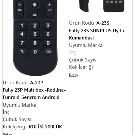
A-23S
Fully 23S SUNPLUS Uydu
Kumandası
Detay
A-23P
Fully 23P Multibox -Redline-
Funroid-Sencrom Android
Uydu Kumandası
KOLİSİ 200LÜK
Detay