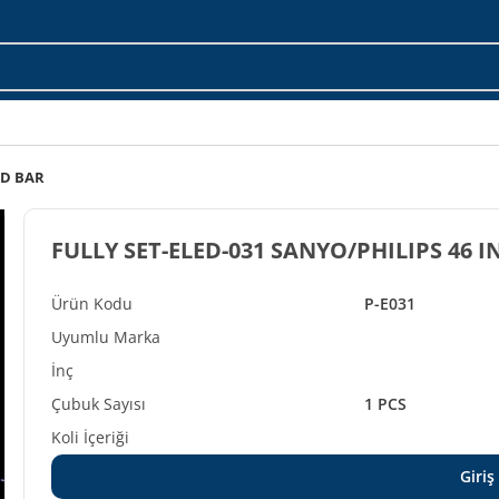
ED BAR
P-E031
1 PCS
Giriş