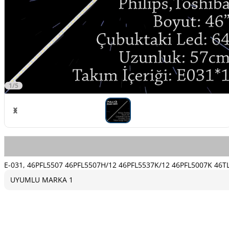
1/5
E-031, 46PFL5507 46PFL5507H/12 46PFL5537K/12 46PFL5007K 46TL9
UYUMLU MARKA 1