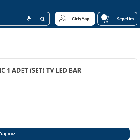
Giriş Yap
Sepetim
FULLY SET-ELED-031 SANYO/PHILIPS 46 INC 1 ADET (SET) TV LED BAR
 Yapınız