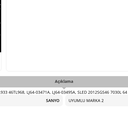
Açıklama
33 46TL968, LJ64-03471A, LJ64-03495A, SLED 2012SGS46 7030L 64 
SANYO
UYUMLU MARKA 2