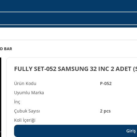
ED BAR
FULLY SET-052 SA
P-052
2 pcs
Giriş