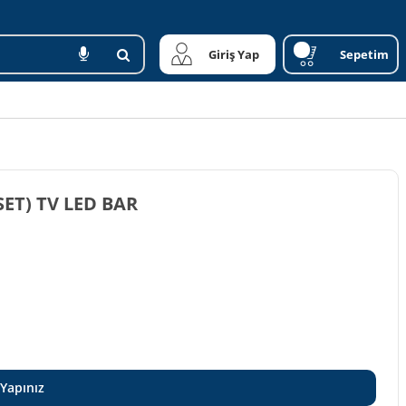
Giriş Yap
Sepetim
MSUNG 32 INC 2 ADET (SET) TV LED BAR
 Yapınız