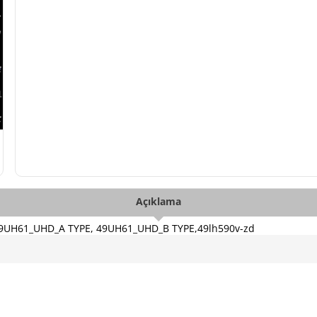
Açıklama
 49UH61_UHD_A TYPE, 49UH61_UHD_B TYPE,49lh590v-zd