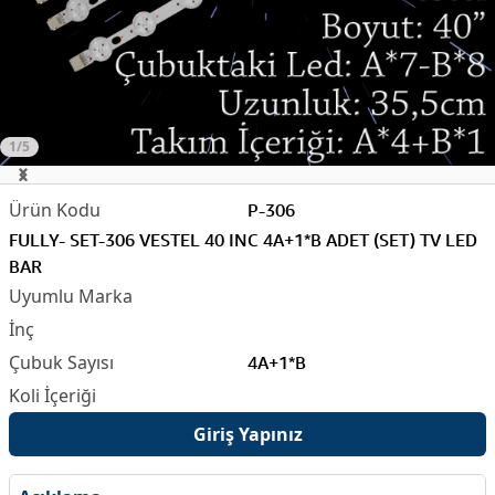
1/5
P-306
FULLY- SET-306 VESTEL 40 INC 4A+1*B ADET (SET) TV LED
BAR
4A+1*B
Giriş Yapınız