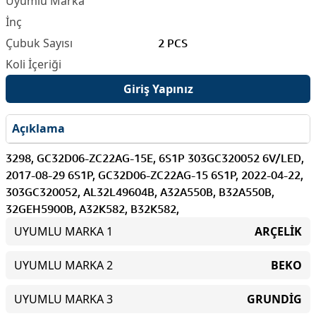
2 PCS
Giriş Yapınız
Açıklama
3298, GC32D06-ZC22AG-15E, 6S1P 303GC320052 6V/LED,
2017-08-29 6S1P, GC32D06-ZC22AG-15 6S1P, 2022-04-22,
303GC320052, AL32L49604B, A32A550B, B32A550B,
32GEH5900B, A32K582, B32K582,
UYUMLU MARKA 1
ARÇELİK
UYUMLU MARKA 2
BEKO
UYUMLU MARKA 3
GRUNDİG