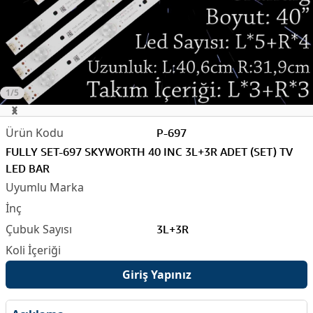
1/5
P-697
FULLY SET-697 SKYWORTH 40 INC 3L+3R ADET (SET) TV
LED BAR
3L+3R
Giriş Yapınız