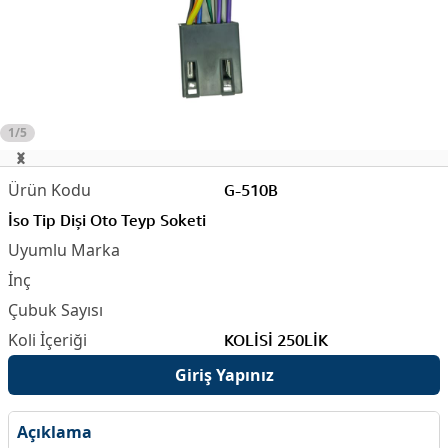
1/5
G-510B
İso Tip Dişi Oto Teyp Soketi
KOLİSİ 250LİK
Giriş Yapınız
Açıklama