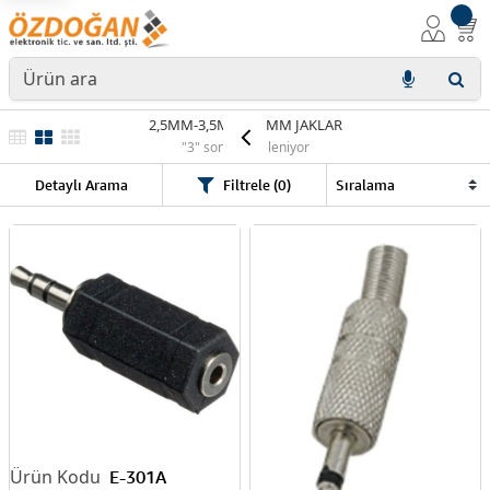
2,5MM-3,5MM-6,3MM JAKLAR
"3" sonuç listeleniyor
Detaylı Arama
Filtrele (0)
E-301A