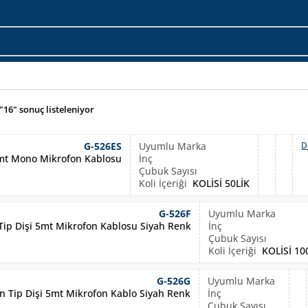
"16" sonuç listeleniyor
G-526ES
D
mt Mono Mikrofon Kablosu
KOLİSİ 50LİK
G-526F
p Dişi 5mt Mikrofon Kablosu Siyah Renk
KOLİSİ 1
G-526G
Tip Dişi 5mt Mikrofon Kablo Siyah Renk