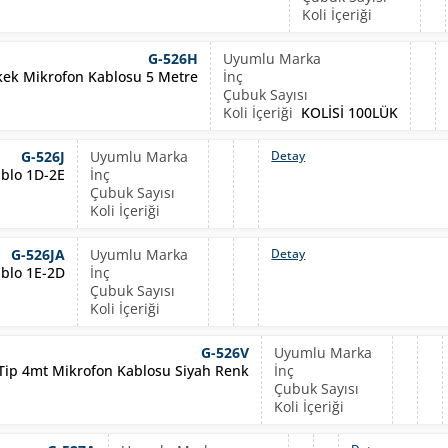
G-526H
kek Mikrofon Kablosu 5 Metre
KOLİSİ 100LÜK
G-526J
Detay
ablo 1D-2E
G-526JA
Detay
ablo 1E-2D
G-526V
ip 4mt Mikrofon Kablosu Siyah Renk