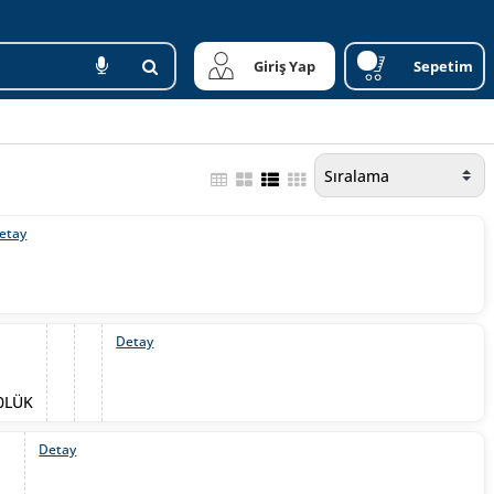
Giriş Yap
Sepetim
etay
Detay
00LÜK
Detay