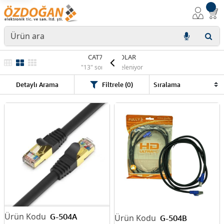
CAT7 KABLOLAR
"13" sonuç listeleniyor
Detaylı Arama
Filtrele (0)
G-504A
G-504B