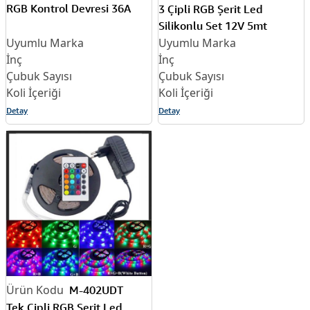
RGB Kontrol Devresi 36A
3 Çipli RGB Şerit Led
Silikonlu Set 12V 5mt
Detay
Detay
M-402UDT
Tek Çipli RGB Şerit Led