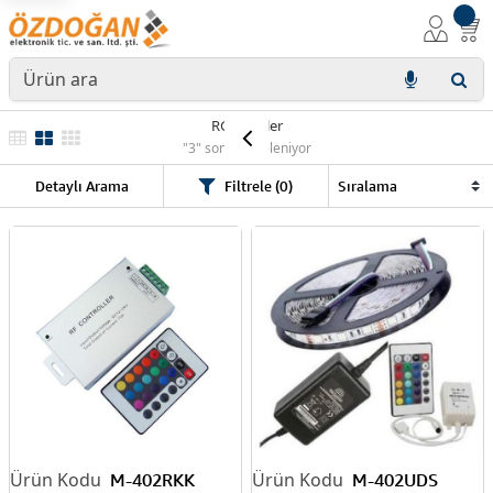
RGB Ledler
"3" sonuç listeleniyor
Detaylı Arama
Filtrele (0)
M-402RKK
M-402UDS