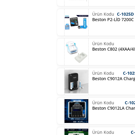
C-1025D
Beston P2-LİD 7200C
Beston C802 (4XAA/4X
C-10
Beston C9012A Char
C-10
Beston C9012LA Cha
C