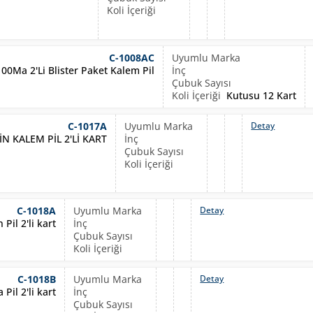
C-1008AC
1100Ma 2'Li Blister Paket Kalem Pil
Kutusu 12 Kart
C-1017A
Detay
N KALEM PİL 2'Lİ KART
C-1018A
Detay
Pil 2'li kart
C-1018B
Detay
Pil 2'li kart