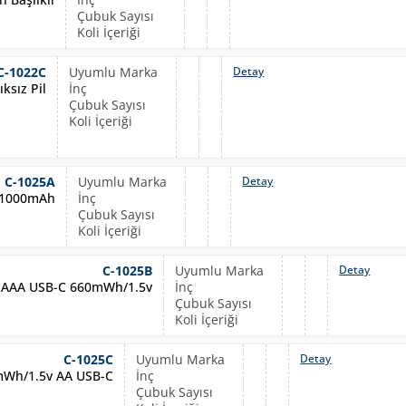
C-1022C
Detay
ksız Pil
C-1025A
Detay
 1000mAh
C-1025B
Detay
N AAA USB-C 660mWh/1.5v
C-1025C
Detay
mWh/1.5v AA USB-C