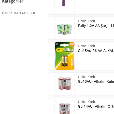
Kategoriler
ÖNCEKI KATEGORILER
Fully 1.2V AA Şarjli 
Gp15Au R6 AA ALKALİ
Gp13AU- Alkalin Kalın 
Gp 14AU- Alkalin Orta 