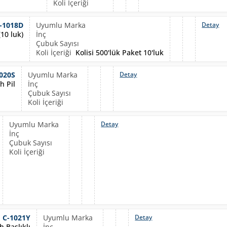
-1018D
Detay
10 luk)
Kolisi 500'lük Paket 10'luk
020S
Detay
h Pil
Detay
C-1021Y
Detay
 Başlıklı