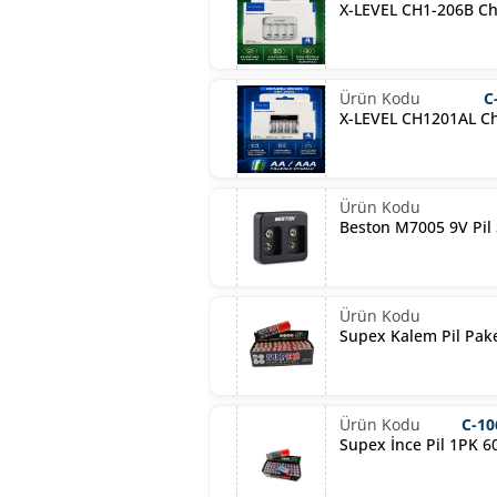
X-LEVEL CH1-206B C
C
X-LEVEL CH1201AL C
Beston M7005 9V Pil 
Supex Kalem Pil Paket
C-10
Supex İnce Pil 1PK 6