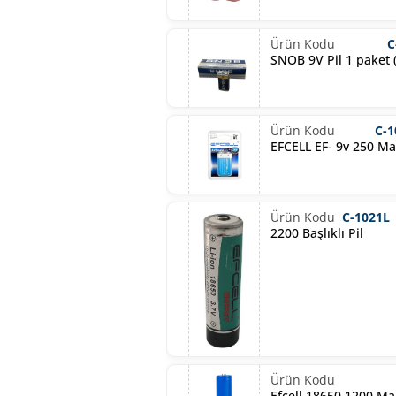
C
SNOB 9V Pil 1 paket (
C-1
EFCELL EF- 9v 250 Ma
C-1021L
2200 Başlıklı Pil
Efcell 18650 1200 Mah