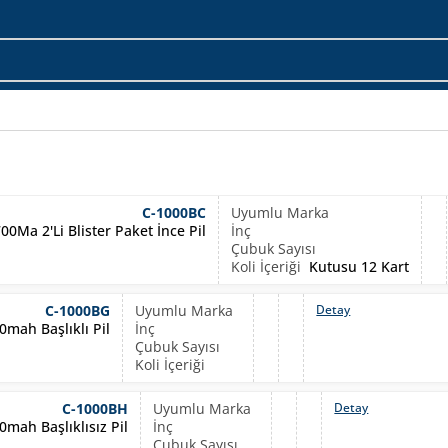
C-1000BC
700Ma 2'Li Blister Paket İnce Pil
Kutusu 12 Kart
C-1000BG
Detay
0mah Başlıklı Pil
C-1000BH
Detay
0mah Başlıklısız Pil