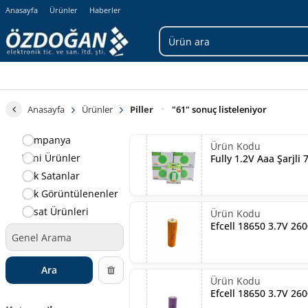
Anasayfa
Ürünler
Haberler
Anasayfa
Ürünler
Piller
"61" sonuç listeleniyor
Kampanya
Yeni Ürünler
Fully 1.2V Aaa Şarjli 
Çok Satanlar
Çok Görüntülenenler
Fırsat Ürünleri
Efcell 18650 3.7V 260
Ara
Efcell 18650 3.7V 260