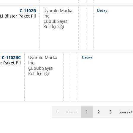
C-1102B
Detay
i Blister Paket Pil
C-1102BC
Detay
r Paket Pil
1
2
3
İlk
Önceki
Sonraki