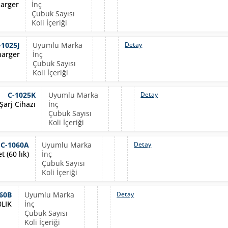
harger
-1025J
Detay
harger
C-1025K
Detay
Şarj Cihazı
C-1060A
Detay
 (60 lık)
60B
Detay
0LIK