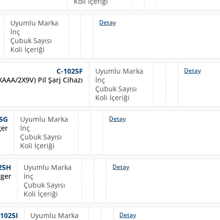
Detay
C-1025F
Detay
AAA/2X9V) Pil Şarj Cihazı
25G
Detay
ger
25H
Detay
rger
-1025I
Detay