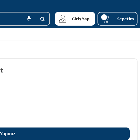
Giriş Yap
Sepetim
it
 Yapınız