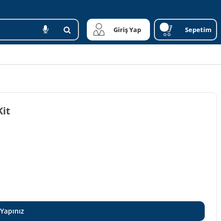
Giriş Yap
Sepetim
Kit
 Yapınız