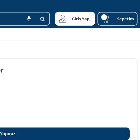
Giriş Yap
Sepetim
ör
 Yapınız