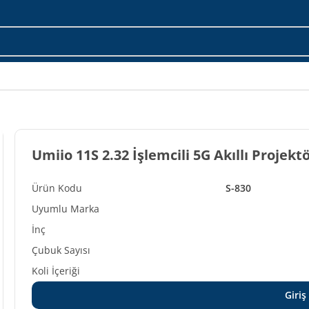
Umiio 11S 2.32 İşlemcili 5G Akıllı Projekt
S-830
Giriş