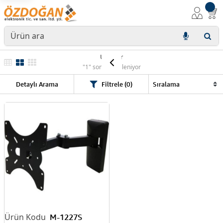
Ürünler
"1" sonuç listeleniyor
Detaylı Arama
Filtrele (0)
M-1227S