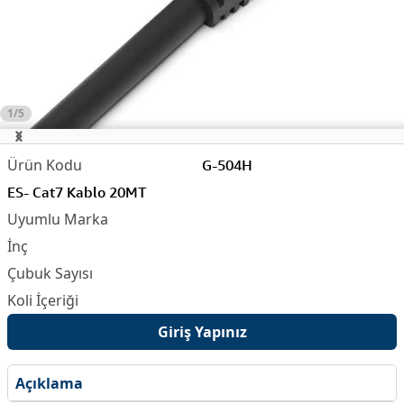
1/5
G-504H
ES- Cat7 Kablo 20MT
Giriş Yapınız
Açıklama